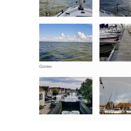
Günter
–