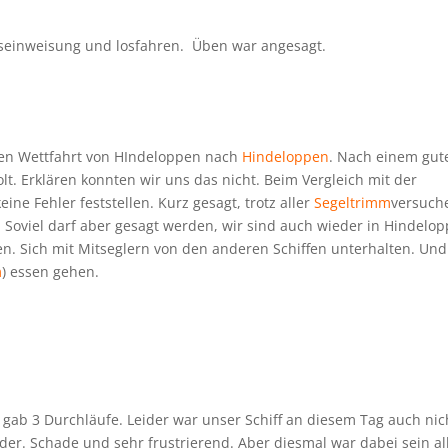
tseinweisung und losfahren. Üben war angesagt.
sten Wettfahrt von HIndeloppen nach
Hindeloppen
. Nach einem gut
olt. Erklären konnten wir uns das nicht. Beim Vergleich mit der
ine Fehler feststellen. Kurz gesagt, trotz aller
Segeltrimm
versuch
. Soviel darf aber gesagt werden, wir sind auch wieder in Hindelo
n. Sich mit Mitseglern von den anderen Schiffen unterhalten. Und
m
) essen gehen.
 gab 3 Durchläufe. Leider war unser Schiff an diesem Tag auch nic
er. Schade und sehr frustrierend. Aber diesmal war dabei sein al